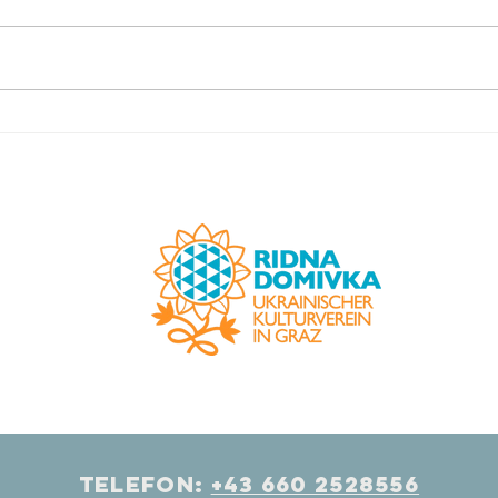
Benefizkonzert im Graz
Der 
Museum.
Beru
das 
abge
Telefon:
+43 660 2528556