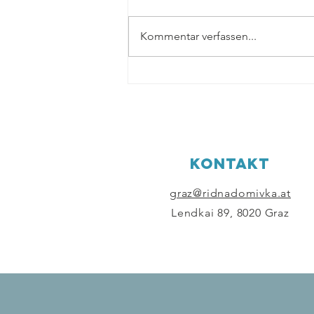
Kommentar verfassen...
Schuljahresende bei der
Samstagsschule "Ridna
Domivka".
KONTAKT
graz@ridnadomivka.at
Lendkai 89, 8020 Graz