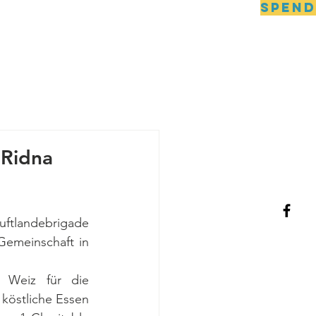
SPEN
DNIPRO
Kontakt
"Ridna
ftlandebrigade 
emeinschaft in 
Weiz für die 
östliche Essen 