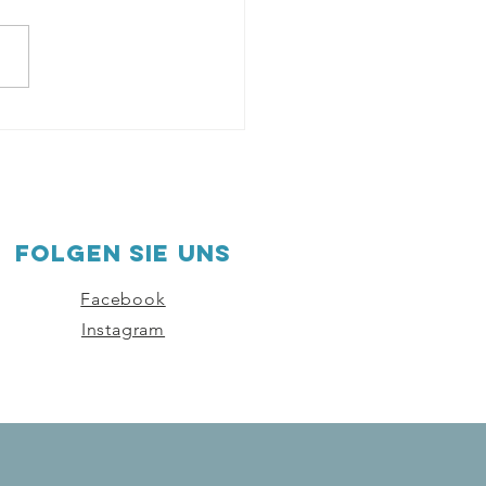
Kurs "Deutsch
flich" hat erfolgreich
erste Modul
schlossen.
Folgen sie uns
Facebook
Instagram