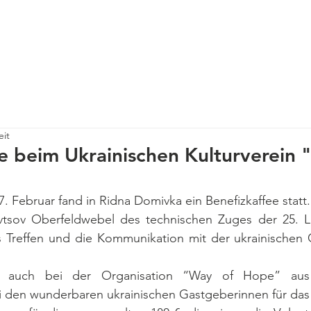
 mit
Tätigkeit
Veranstaltungen
Presse
Neuigkeiten
eit
e beim Ukrainischen Kulturverein 
. Februar fand in Ridna Domivka ein Benefizkaffee statt.
vtsov Oberfeldwebel des technischen Zuges der 25. Lu
s Treffen und die Kommunikation mit der ukrainischen G
 auch bei der Organisation “Way of Hope” aus 
 den wunderbaren ukrainischen Gastgeberinnen für das k