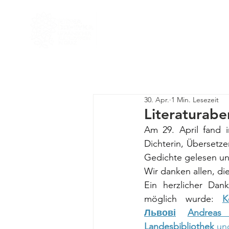
Start
Team
Helfen Sie
30. Apr.
1 Min. Lesezeit
Literaturabe
Am 29. April fand 
Dichterin, Übersetzer
Gedichte gelesen un
Wir danken allen, di
Ein herzlicher Dan
möglich wurde: 
K
Львові
Andreas
Landesbibliothek
 un