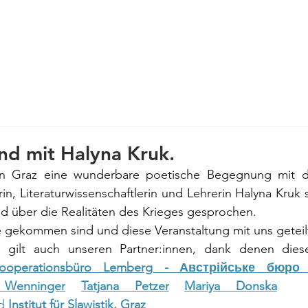
 mit
Tätigkeit
Veranstaltungen
Presse
Neuigkeiten
nd mit Halyna Kruk.
in Graz eine wunderbare poetische Begegnung mit de
in, Literaturwissenschaftlerin und Lehrerin Halyna Kruk 
d über die Realitäten des Krieges gesprochen.
e gekommen sind und diese Veranstaltung mit uns geteil
k gilt auch unseren Partner:innen, dank denen diese
ooperationsbüro Lemberg - Австрійське бюро 
 Wenninger
Tatjana Petzer
Mariya Donska
d 
Institut für Slawistik, Graz