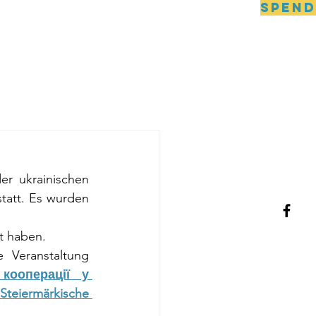
SPEN
DNIPRO
Kontakt
r ukrainischen 
statt. Es wurden 
t haben.
 Veranstaltung 
кооперації у 
Steiermärkische 