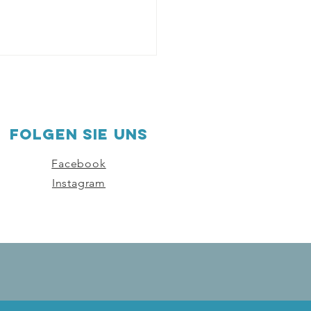
Folgen sie uns
Facebook
Instagram
Kurs "Deutsch
flich" hat erfolgreich
erste Modul
schlossen.