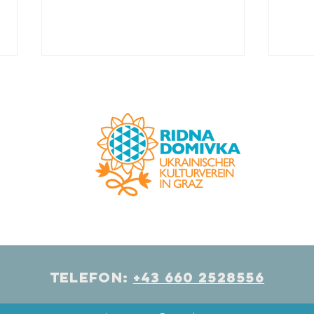
Benefizkonzert im Graz
Der 
Museum.
Beru
das 
abge
Telefon:
+43 660 2528556