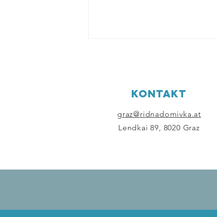
KONTAKT
graz@ridnadomivka.at
Lendkai 89, 8020 Graz
Schuljahresende bei der
Samstagsschule "Ridna
Domivka".