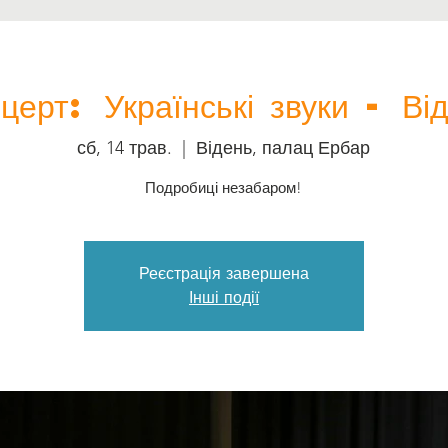
Допомогти нам
Діяльність
Події
Преса
Новини
церт: Українські звуки - Ві
сб, 14 трав.
  |  
Відень, палац Ербар
Подробиці незабаром!
Реєстрація завершена
Інші події