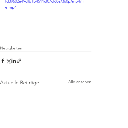
fd39602e49dfb1b4511cf07cf68e/360p/mp4/fil
e.mp4
Neuigkeiten
Alle ansehen
Aktuelle Beiträge