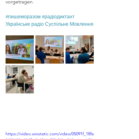
vorgetragen.
#пишеморазом
#радіодиктант
Українське радіо
Суспільне Мовлення
https://video.wixstatic.com/video/05091f_18fa