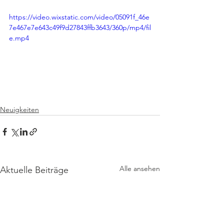
https://video.wixstatic.com/video/05091f_46e
7e467e7e643c49f9d27843ffb3643/360p/mp4/fil
e.mp4
Neuigkeiten
Alle ansehen
Aktuelle Beiträge