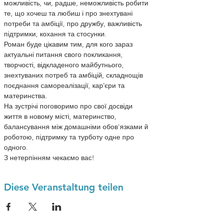
можливість, чи, радше, неможливість робити 
те, що хочеш та любиш і про знехтувані 
потреби та амбіції, про дружбу, важливість 
підтримки, кохання та стосунки.

Роман буде цікавим тим, для кого зараз 
актуальні питання свого покликання, 
творчості, відкладеного майбутнього, 
знехтуваних потреб та амбіцій, складнощів 
поєднання самореалізації, карʼєри та 
материнства.

На зустрічі поговоримо про свої досвіди 
життя в новому місті, материнство, 
балансування між домашніми обов'язками й 
роботою, підтримку та турботу одне про 
одного.
З нетерпінням чекаємо вас!
Diese Veranstaltung teilen