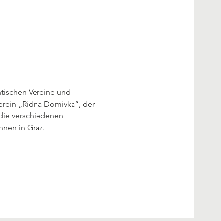
ntischen Vereine und 
erein „Ridna Domivka“, der 
 die verschiedenen 
nnen in Graz.