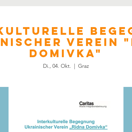
 mit
Tätigkeit
Veranstaltungen
Presse
Neuigkeiten
kulturelle Beg
nischer Verein 
Domivka"
Di., 04. Okt.
  |  
Graz