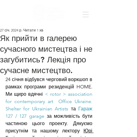
27 січ. 2024 р.
Читати 1 хв
Як прийти в галерею
сучасного мистецтва і не
загубитись? Лекція про
сучасне мистецтво.
24 січня відбувся черговий воркшоп в 
рамках програми резиденцій HOME. 
Ми щиро вдячні 
< rotor > association 
for contemporary art
Office Ukraine. 
Shelter for Ukrainian Artists
 та 
Гараж 
127 / 127 garage
 за можливість бути 
частиною цього проекту. Дякуємо 
присутнім та нашому лектору 
Юрі 