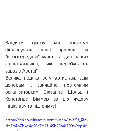
Завдяки цьому ми зможемо 
фінансувати наші проекти за 
безпосередньої участі та для наших 
співвітчизників, які перебувають 
зараз в Австрії. 
Велика подяка всім артистам, усім 
донорам і, звичайно, невтомним 
організаторкам Сюзанне Шольц і 
Констанце Віммер за цю чудову 
ініціативу та підтримку!
https://video.wixstatic.com/video/05091f_0f39
dd7d4b7b4e4e90a7fc7f149b70a4/720p/mp4/fi