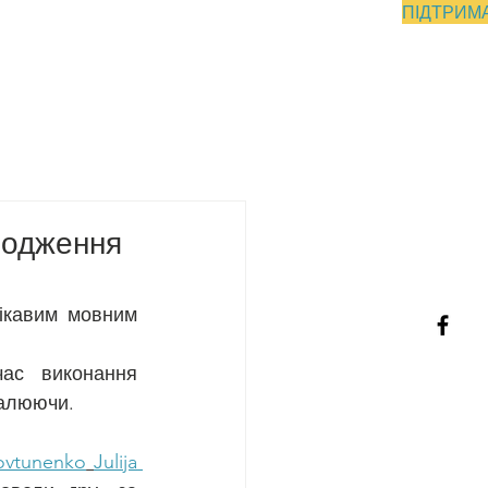
ПІДТРИМ
ДНІПРО
Контакти
ародження
ікавим мовним 
ас виконання 
малюючи.
ovtunenko
Julija 