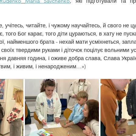
 Rudenko
Mariia Savchenko
, які підготували та пр
е, учітесь, читайте, і чужому научайтесь, й свого не ц
є, того Бог карає, того діти цураються, в хату не пус
ої, найменшого брата - нехай мати усміхнеться, запл
 своїх твердими руками і діточок поцілує вольними у
тня давняя година, і оживе добра слава, Слава Украї
твим, і живим, і ненародженим…»)