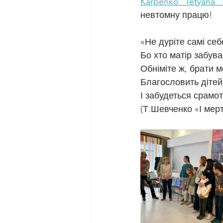
Karpenko 
Tetyana
невтомну працю! 
«Не дуріте самі себ
Бо хто матір забува
Обніміте ж, брати м
Благословить дітей
І забудеться срамо
(Т.Шевченко «І мер