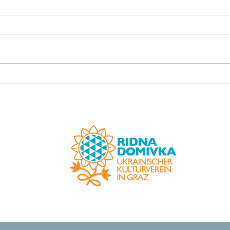
Благодійний концерт в музії
Перш
Граца.
"Нім
проф
вико