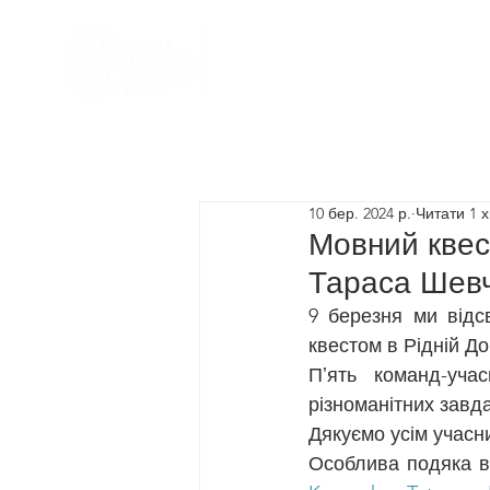
Головна
Наша команда
10 бер. 2024 р.
Читати 1 х
Мовний квес
Тараса Шевч
9 березня ми відс
квестом в Рідній До
Пʼять команд-уча
різноманітних завда
Дякуємо усім учасн
Особлива подяка в