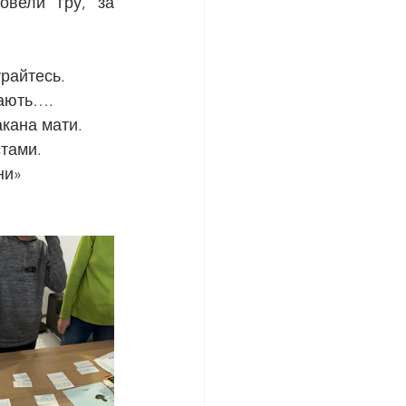
овели гру, за 
урайтесь.
кають….
акана мати.
стами.
ни»