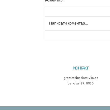
Коментарі
Написати коментар...
Завершення навчального
року в нашій суботній школі.
КОНТАКТ
graz@ridnadomivka.at
Lendkai 89, 8020