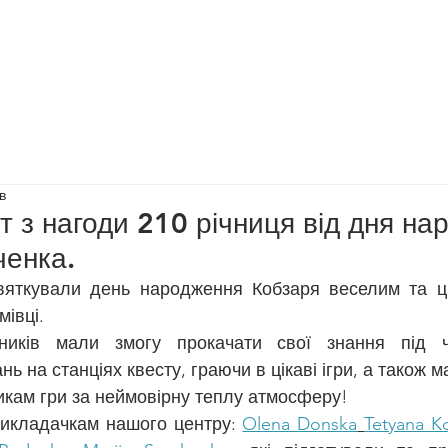
Допомогти нам
Діяльність
Події
Преса
Новини
в
т з нагоди 210 річниця від дня н
енка.
вяткували день народження Кобзаря веселим та ц
мівці.
сників мали змогу прокачати свої знання під ч
нь на станціях квесту, граючи в цікаві ігри, а також 
икам гри за неймовірну теплу атмосферу!
икладачкам нашого центру: 
Olena Donska
Tetyana K