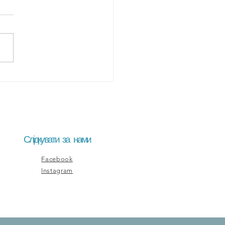
ий модуль курсу
ецька для
есійного
ристання" завершено.
Слідкувати за нами
Facebook
Instagram