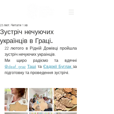
23 лют.
Читати 1 хв
Зустріч нечуючих
українців в Граці.
22 лютого в Рідній Домівці пройшла 
зустріч нечуючих украінців.
Ми щиро радіємо та вдячні 
@deaf_graz
Таші
 та 
Євдокії Буглак 
за 
підготовку та проведення зустрічі.