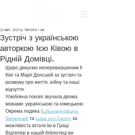
22 квіт. 2024 р.
Читати 1 хв
Зустріч з українською
авторкою Ією Ківою в
Рідній Домівці.
Щиро дякуємо неперевершеним Ії 
Ківі та Марії Донській за зустріч та 
розмову про життя, війну та наші 
відчуття.
Улюблена поезія звучала двома 
мовами: українською та німецькою.
Окрема подяка 
Kulturvermittlung 
Steiermark
 та 
Luise von Cerrini
 за 
можливість вітати Ію в Граці.
Відтепер в нашій бібліотеці ви 