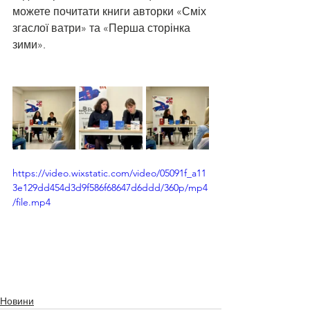
можете почитати книги авторки «Сміх 
згаслої ватри» та «Перша сторінка 
зими».
https://video.wixstatic.com/video/05091f_a11
3e129dd454d3d9f586f68647d6ddd/360p/mp4
/file.mp4
Новини