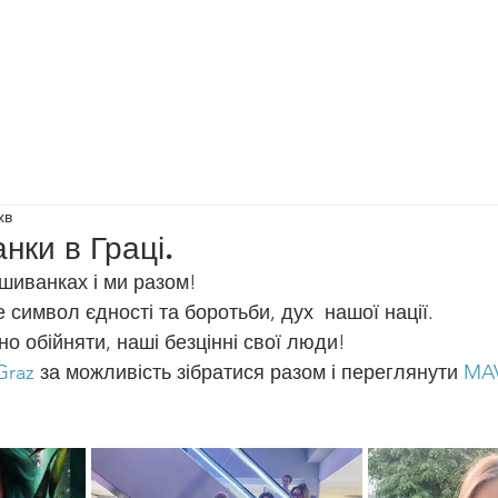
Допомогти нам
Діяльність
Події
Преса
Новини
хв
нки в Граці.
шиванках і ми разом! 
 символ єдності та боротьби, дух  нашої нації. 
но обійняти, наші безцінні свої люди! 
Graz
 за можливість зібратися разом і переглянути 
MA