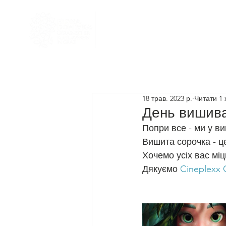
Головна
Наша команда
18 трав. 2023 р.
Читати 1 
День вишива
Попри все - ми у ви
Вишита сорочка - це
Хочемо усіх вас міц
Дякуємо 
Cineplexx 