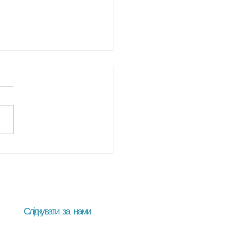
ий модуль курсу
ецька для
есійного
ристання" завершено.
Слідкувати за нами