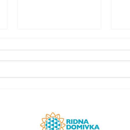
Благодійний концерт в музії
Перш
Граца.
"Нім
проф
вико