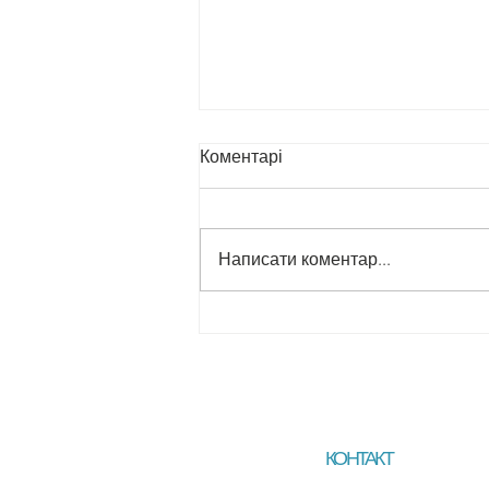
Коментарі
Написати коментар...
Завершення навчального
року в нашій суботній школі.
КОНТАКТ