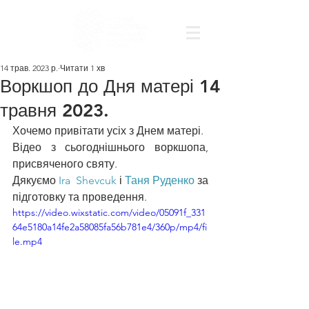
14 трав. 2023 р.
Читати 1 хв
Воркшоп до Дня матері 14
травня 2023.
Хочемо привітати усіх з Днем матері. 
Відео з сьогоднішнього воркшопа, 
присвяченого святу.
Дякуємо 
Ira  Shevcuk
 і 
Таня Руденко
 за 
підготовку та проведення.
https://video.wixstatic.com/video/05091f_331
64e5180a14fe2a58085fa56b781e4/360p/mp4/fi
le.mp4