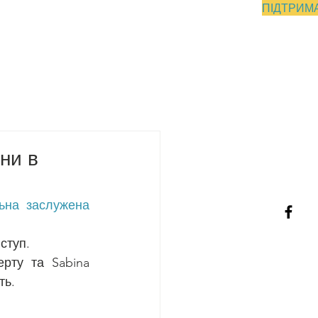
ПІДТРИМ
ДНІПРО
Контакти
ни в
ьна заслужена 
ступ. 
рту та Sabina 
ть. 