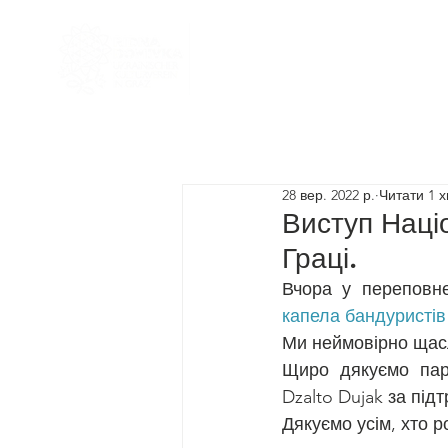
Головна
Наша команда
28 вер. 2022 р.
Читати 1 х
Виступ Наці
Граці.
Вчора у переповне
капела бандуристів
Ми неймовірно щасл
Щиро дякуємо пара
Dzalto Dujak за під
Дякуємо усім, хто р