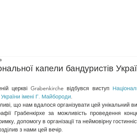
Допомогти нам
Діяльність
Події
Преса
Новини
в
ональної капели бандуристів Украї
ній церкві Grabenkirche відбувся виступ 
Націонал
 України імені Г. Майбороди
. 
иві, що нам вдалося організувати цей унікальний ви
фії Грабенкірхе за можливість проведення конце
тримку, допомогу в організації та неймовірну гостинніс
озділив з нами цей вечір.