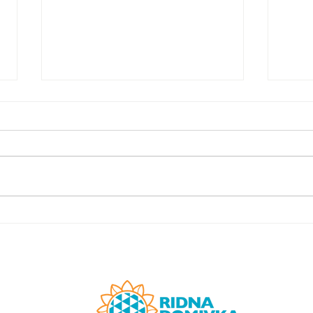
Benefizkonzert im Graz
Der 
Museum.
Beru
das 
abge