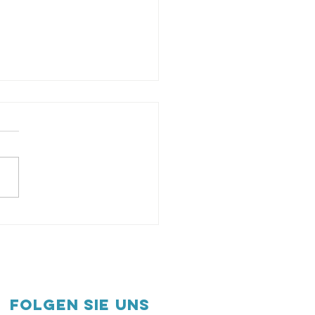
Kurs "Deutsch
flich" hat erfolgreich
erste Modul
schlossen.
Folgen sie uns