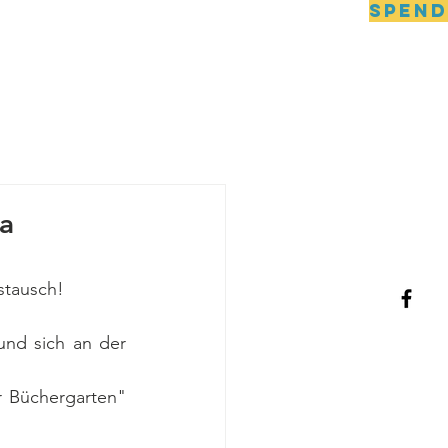
SPEN
DNIPRO
Kontakt
na
stausch!
nd sich an der 
 Büchergarten" 