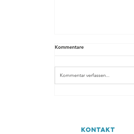
Kommentare
Kommentar verfassen...
Schuljahresende bei der
Samstagsschule "Ridna
Domivka".
KONTAKT